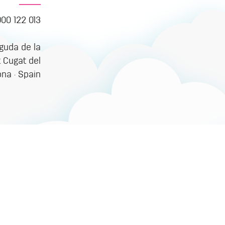
900 122 013
nguda de la
t Cugat del
ona · Spain