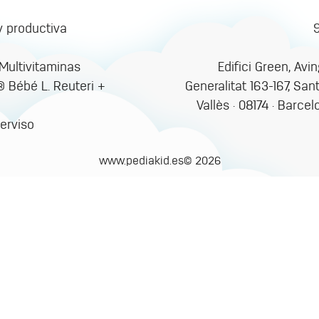
y productiva
ultivitaminas
Edifici Green, Avi
 ® Bébé L. Reuteri +
Generalitat 163-167, San
Vallès · 08174 · Barcel
erviso
www.pediakid.es© 2026