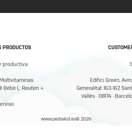
S PRODUCTOS
CUSTOMER
y productiva
ultivitaminas
Edifici Green, Avi
 ® Bébé L. Reuteri +
Generalitat 163-167, San
Vallès · 08174 · Barcel
erviso
www.pediakid.es© 2026