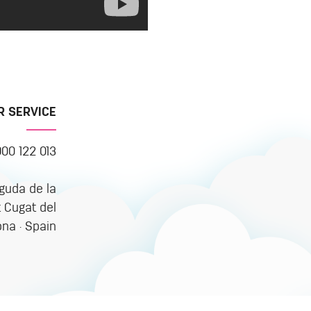
 SERVICE
900 122 013
nguda de la
t Cugat del
ona · Spain