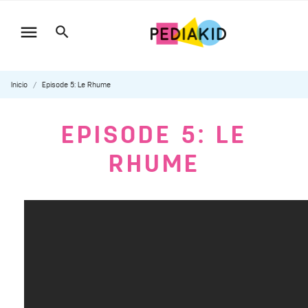

Inicio
Episode 5: Le Rhume
EPISODE 5: LE
RHUME